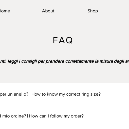
Home
About
Shop
FAQ
, leggi i consigli per prendere correttamente la misura degli ane
 per un anello? | How to know my correct ring size?
---- Please, read our Sizing Guide
 mio ordine? | How can I follow my order?