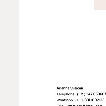
Arianna Svaicari
Telephone | (+39)
347 85066
Whatsapp | (+39)
391 1002133
Email |
asvaicari@gmail.com