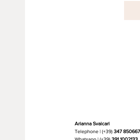
Arianna Svaicari
Telephone | (+39)
347 85066
Whatsapp | (+39)
391 1002133