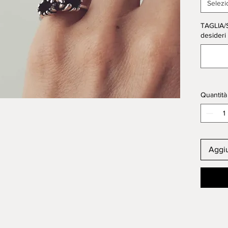
burnish
Selezi
TAGLIA/SI
desideri
Quantità
Aggiu