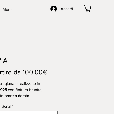
Accedi
More
VIA
Prezzo
rtire da
100,00€
scontato
rtigianale realizzato in
o925
con finitura brunita,
 in
bronzo dorato.
aterial
*
al ring made in
925 silver
with