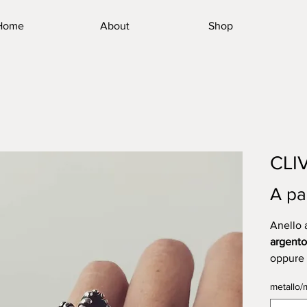
Home
About
Shop
CLI
A pa
Anello a
argent
oppure
metallo/m
Artisan