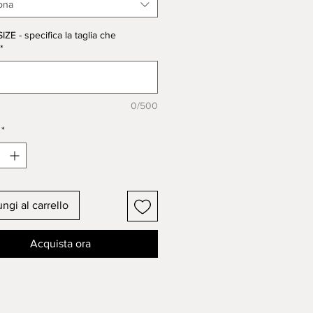
ed finish or made in
bronze.
ona
ZE - specifica la taglia che
*
0/500
*
ngi al carrello
Acquista ora