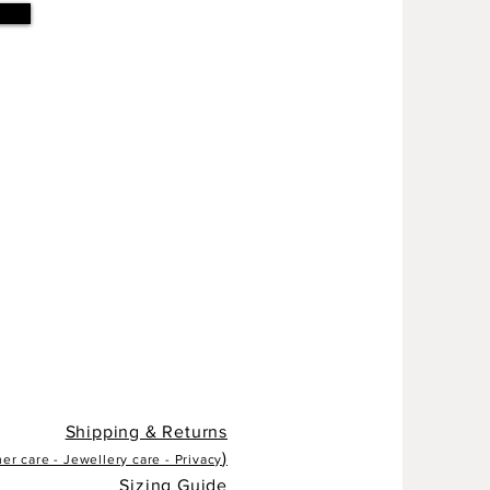
Shipping & Returns
)
r care - Jewellery care - Privacy
Sizing Guide