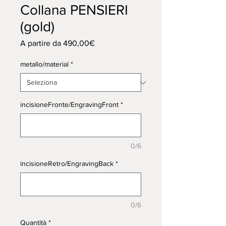
Collana PENSIERI
(gold)
Prezzo
A partire da
490,00€
scontato
metallo/material
*
incisioneFronte/EngravingFront
*
0/6
incisioneRetro/EngravingBack
*
0/6
Quantità
*