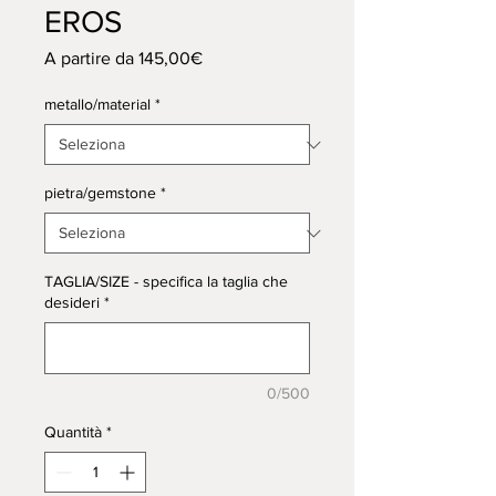
EROS
Prezzo
A partire da
145,00€
scontato
metallo/material
*
pietra/gemstone
*
TAGLIA/SIZE - specifica la taglia che
desideri
*
0/500
Quantità
*