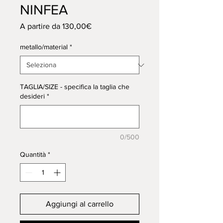
NINFEA
Prezzo
A partire da
130,00€
scontato
metallo/material
*
TAGLIA/SIZE - specifica la taglia che
desideri
*
0/500
Quantità
*
Aggiungi al carrello