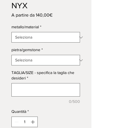
NYX
Prezzo
A partire da
140,00€
scontato
metallo/material
*
pietra/gemstone
*
TAGLIA/SIZE - specifica la taglia che
desideri
*
0/500
Quantità
*