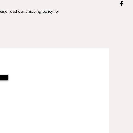
lease read our
shipping policy
for