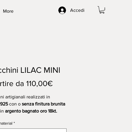
Accedi
More
chini LILAC MINI
Prezzo
rtire da
110,00€
scontato
i artigianali realizzati in
o925
con o
senza finitura brunita
in
argento bagnato oro 18kt.
one orecchini circa 1,2x1,5cm.
aterial
*