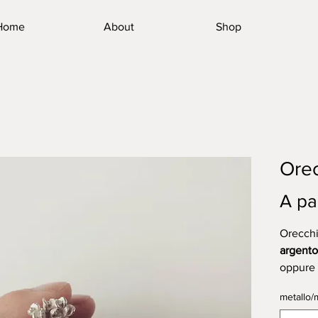
Home
About
Shop
Orec
A pa
Orecchin
argent
oppure 
Dimensi
metallo/m