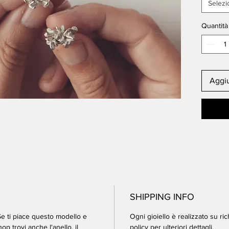
Artisan
Selezi
with or
made i
Quantità
Approxi
Aggiu
SHIPPING INFO
 Se ti piace questo modello e
Ogni gioiello è realizzato su ric
p trovi anche l'anello, il
policy
per ulteriori dettagli.