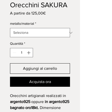
Orecchini SAKURA
Prezzo
A partire da
125,00€
scontato
metallo/material
*
Quantità
*
Aggiungi al carrello
Acquista ora
Orecchini artigianali realizzati in
argento925
oppure
in argento925
bagnato oro18kt.
Dimensione