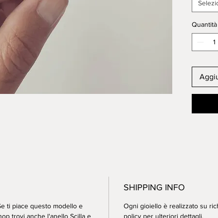
versio
Selezi
ORECCH
Quantità
Artisan
with or
bronze
0,7x0,7
Aggiu
in gold9
EARRING
SHIPPING INFO
 Se ti piace questo modello e
Ogni gioiello è realizzato su ric
p trovi anche l'anello Scilla e
policy
per ulteriori dettagli.