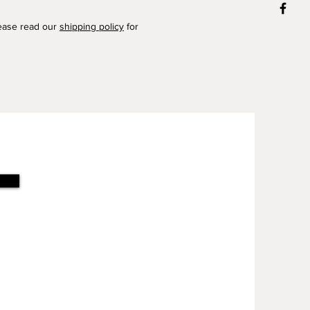
lease read our
shipping policy
for