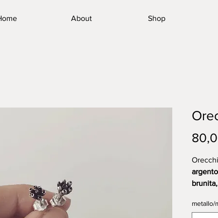
Home
About
Shop
Orec
80,0
Orecchin
argento
brunita
dimensi
metallo/m
modello