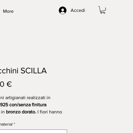
Accedi
More
chini SCILLA
Prezzo
0 €
i artigianali realizzati in
925 con/senza finitura
,
in
bronzo dorato
.
I fiori hanno
one circa 0,7x0,7cm. Questo
aterial
*
 è disponibile anche nella