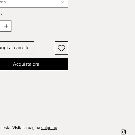
ne
oro9kt
, lo trovi nella sezione
ona
INI dello shop.
*
al earrings made in
925 silver
 without burnished finish
or in
. Each flower approximatly
cm. This model is also available
ngi al carrello
ct, you will find it in the
S section of the shop.
Acquista ora
hiesta. Visita la pagina
shipping