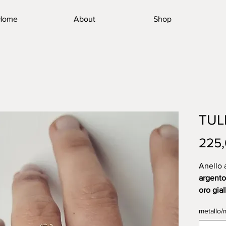
Home
About
Shop
TULI
225,
Anello a
argent
oro gial
disponi
metallo/m
argento