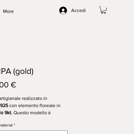
Accedi
More
PA (gold)
Prezzo
00 €
rtigianale realizzato in
o925
con elemento floreale in
lo 9kt.
Questo modello è
bile anche nella versione
aterial
*
925, lo trovi nella sezione